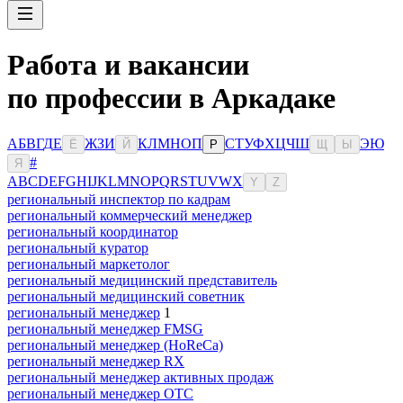
Работа и вакансии
по профессии в Аркадаке
А
Б
В
Г
Д
Е
Ж
З
И
К
Л
М
Н
О
П
С
Т
У
Ф
Х
Ц
Ч
Ш
Э
Ю
Ё
Й
Р
Щ
Ы
#
Я
A
B
C
D
E
F
G
H
I
J
K
L
M
N
O
P
Q
R
S
T
U
V
W
X
Y
Z
региональный инспектор по кадрам
региональный коммерческий менеджер
региональный координатор
региональный куратор
региональный маркетолог
региональный медицинский представитель
региональный медицинский советник
региональный менеджер
1
региональный менеджер FMSG
региональный менеджер (HoReCa)
региональный менеджер RX
региональный менеджер активных продаж
региональный менеджер ОТС