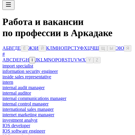
Работа и вакансии
по профессии в Аркадаке
А
Б
В
Г
Д
Е
Ж
З
И
К
Л
М
Н
О
П
Р
С
Т
У
Ф
Х
Ц
Ч
Ш
Э
Ю
Ё
Й
Щ
Ы
Я
#
A
B
C
D
E
F
G
H
J
K
L
M
N
O
P
Q
R
S
T
U
V
W
X
I
Y
Z
import specialist
information security engineer
inside sales representative
intern
internal audit manager
internal auditor
internal communications manager
internal control manager
international sales manager
internet marketing manager
investment analyst
IOS developer
IOS software engineer