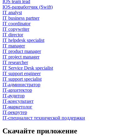
IOS team lead
IOS-разработчик (Swift)
IT analyst
IT business partner
IT coordinator
IT copywriter
IT director
IT helpdesk specialist
IT manager
IT product manager
IT project manager
IT researcher
IT Service Desk specialist
IT support engineer
IT support specialist
IT-администратор
IT-архитектор
IT-аудитор
IT-консультант
IT-маркетолог
IT-рекрутер
IT-специалист технической поддержки
Скачайте приложение