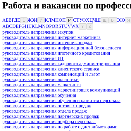
Работа и вакансии по професс
А
Б
В
Г
Д
Е
Ж
З
И
К
Л
М
Н
О
П
С
Т
У
Ф
Х
Ц
Ч
Ш
Э
Ю
Ё
Й
Р
Щ
Ы
Я
A
B
C
D
E
F
G
H
I
J
K
L
M
N
O
P
Q
R
S
T
U
V
W
X
Y
Z
руководитель направления закупок
руководитель направления интернет-маркетинга
руководитель направления интернет-продаж
руководитель направления информационной безопасности
руководитель направления ипотечного кредитования
руководитель направления ИТ
руководитель направления кадрового администрирования
руководитель направления клиентского сервиса
руководитель направления компенсаций и льгот
руководитель направления логистики
руководитель направления маркетинга
руководитель направления маркетинговых коммуникаций
руководитель направления обучения
руководитель направления обучения и развития персонала
руководитель направления оптовых продаж
руководитель направления отдела продаж
руководитель направления партнерских продаж
руководитель направления подбора персонала
руководитель направления по работе с дистрибьюторами