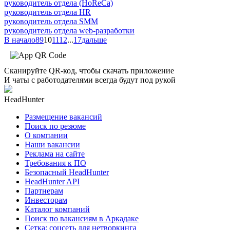
руководитель отдела (HoReCa)
руководитель отдела HR
руководитель отдела SMM
руководитель отдела web-разработки
В начало
8
9
10
11
12
...
17
дальше
Сканируйте QR-код, чтобы скачать приложение
И чаты с работодателями всегда будут под рукой
HeadHunter
Размещение вакансий
Поиск по резюме
О компании
Наши вакансии
Реклама на сайте
Требования к ПО
Безопасный HeadHunter
HeadHunter API
Партнерам
Инвесторам
Каталог компаний
Поиск по вакансиям в Аркадаке
Сетка: соцсеть для нетворкинга