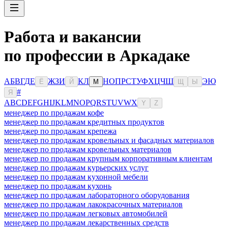
Работа и вакансии
по профессии в Аркадаке
А
Б
В
Г
Д
Е
Ж
З
И
К
Л
Н
О
П
Р
С
Т
У
Ф
Х
Ц
Ч
Ш
Э
Ю
Ё
Й
М
Щ
Ы
#
Я
A
B
C
D
E
F
G
H
I
J
K
L
M
N
O
P
Q
R
S
T
U
V
W
X
Y
Z
менеджер по продажам кофе
менеджер по продажам кредитных продуктов
менеджер по продажам крепежа
менеджер по продажам кровельных и фасадных материалов
менеджер по продажам кровельных материалов
менеджер по продажам крупным корпоративным клиентам
менеджер по продажам курьерских услуг
менеджер по продажам кухонной мебели
менеджер по продажам кухонь
менеджер по продажам лабораторного оборудования
менеджер по продажам лакокрасочных материалов
менеджер по продажам легковых автомобилей
менеджер по продажам лекарственных средств