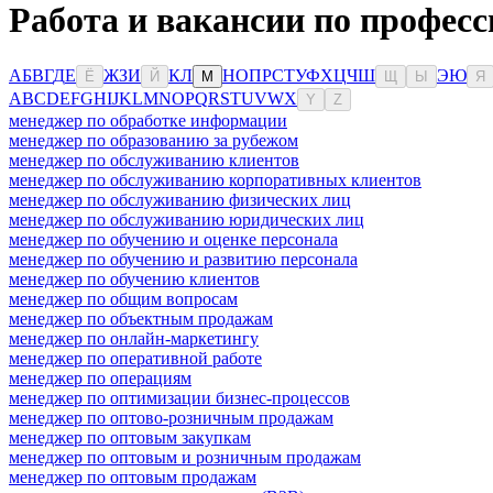
Работа и вакансии по професс
А
Б
В
Г
Д
Е
Ж
З
И
К
Л
Н
О
П
Р
С
Т
У
Ф
Х
Ц
Ч
Ш
Э
Ю
Ё
Й
М
Щ
Ы
Я
A
B
C
D
E
F
G
H
I
J
K
L
M
N
O
P
Q
R
S
T
U
V
W
X
Y
Z
менеджер по обработке информации
менеджер по образованию за рубежом
менеджер по обслуживанию клиентов
менеджер по обслуживанию корпоративных клиентов
менеджер по обслуживанию физических лиц
менеджер по обслуживанию юридических лиц
менеджер по обучению и оценке персонала
менеджер по обучению и развитию персонала
менеджер по обучению клиентов
менеджер по общим вопросам
менеджер по объектным продажам
менеджер по онлайн-маркетингу
менеджер по оперативной работе
менеджер по операциям
менеджер по оптимизации бизнес-процессов
менеджер по оптово-розничным продажам
менеджер по оптовым закупкам
менеджер по оптовым и розничным продажам
менеджер по оптовым продажам