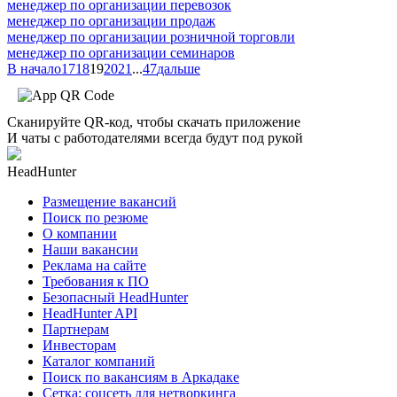
менеджер по организации перевозок
менеджер по организации продаж
менеджер по организации розничной торговли
менеджер по организации семинаров
В начало
17
18
19
20
21
...
47
дальше
Сканируйте QR-код, чтобы скачать приложение
И чаты с работодателями всегда будут под рукой
HeadHunter
Размещение вакансий
Поиск по резюме
О компании
Наши вакансии
Реклама на сайте
Требования к ПО
Безопасный HeadHunter
HeadHunter API
Партнерам
Инвесторам
Каталог компаний
Поиск по вакансиям в Аркадаке
Сетка: соцсеть для нетворкинга