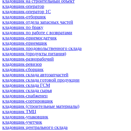
кладовщик на строительный объект
кладовщик-оператор
кладовщик-оператор 1С
кладовщик-отборщик
кладовщик отдела запасных частей
кладовщик по браку
кладовщик по работе с возвратами
кладовщик-приемосдатчик
кладовщик-приемщик
кладовщик продовольственного склада
кладовщик (продукты питания)
кладовщик-разнорабочий
кладовщик-ревизор
кладовщик-сборщик
кладовщик склада автозапчастей
кладовщик склада готовой продукции
кладовщик склада ГСМ
кладовщик склада сырья
кладовщик-снабженец
кладовщик-сортировщик
кладовщик (строительные материалы)
кладовщик ТМЦ
кладовщик-упаковщик
кладовщик-учетчик
кладовщик центрального склада