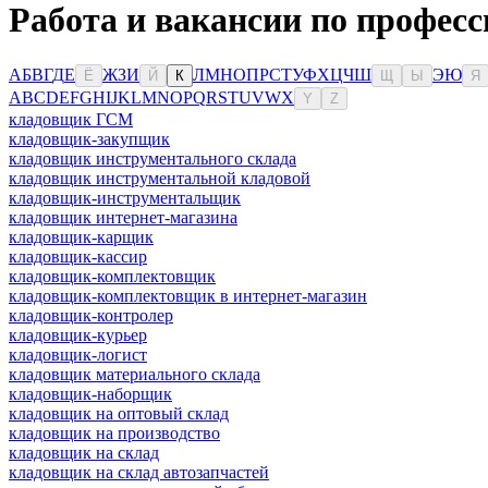
Работа и вакансии по професс
А
Б
В
Г
Д
Е
Ж
З
И
Л
М
Н
О
П
Р
С
Т
У
Ф
Х
Ц
Ч
Ш
Э
Ю
Ё
Й
К
Щ
Ы
Я
A
B
C
D
E
F
G
H
I
J
K
L
M
N
O
P
Q
R
S
T
U
V
W
X
Y
Z
кладовщик ГСМ
кладовщик-закупщик
кладовщик инструментального склада
кладовщик инструментальной кладовой
кладовщик-инструментальщик
кладовщик интернет-магазина
кладовщик-карщик
кладовщик-кассир
кладовщик-комплектовщик
кладовщик-комплектовщик в интернет-магазин
кладовщик-контролер
кладовщик-курьер
кладовщик-логист
кладовщик материального склада
кладовщик-наборщик
кладовщик на оптовый склад
кладовщик на производство
кладовщик на склад
кладовщик на склад автозапчастей