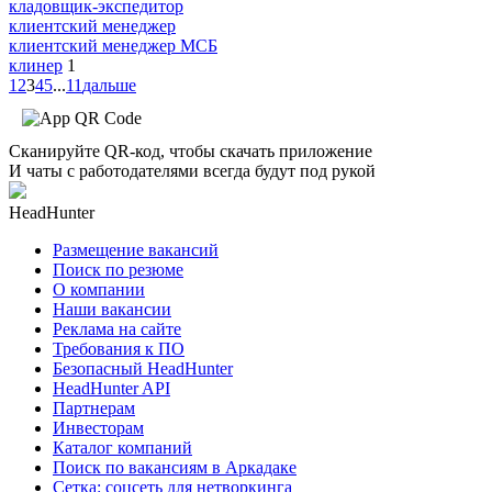
кладовщик-экспедитор
клиентский менеджер
клиентский менеджер МСБ
клинер
1
1
2
3
4
5
...
11
дальше
Сканируйте QR-код, чтобы скачать приложение
И чаты с работодателями всегда будут под рукой
HeadHunter
Размещение вакансий
Поиск по резюме
О компании
Наши вакансии
Реклама на сайте
Требования к ПО
Безопасный HeadHunter
HeadHunter API
Партнерам
Инвесторам
Каталог компаний
Поиск по вакансиям в Аркадаке
Сетка: соцсеть для нетворкинга