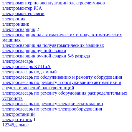
электромонтер по эксплуатации электросчетчиков
электромонтер РЗА
электромонтер связи
электроник
электронщик
электросварщик
2
электросварщик на автоматических и полуавтоматических
машинах
электросварщик на полуавтоматических машинах
электросварщик ручной сварки
электросварщик ручной сварки 5-6 разряда
электрослесарь
электрослесарь КИПиА
электрослесарь подземный
электрослесарь по обслуживанию и ремонту оборудования
электрослесарь по ремонту и обслуживанию автоматики и
средств измерений электростанций
электрослесарь по ремонту оборудования распределительных
устройств
электрослесарь по ремонту электрических машин
электрослесарь по ремонту электрооборудования
электростанций
электротехник
1
1
2
3
4
5
дальше