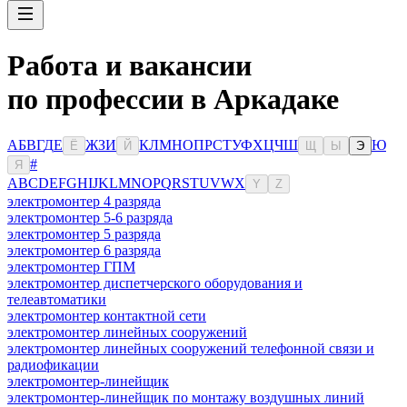
Работа и вакансии
по профессии в Аркадаке
А
Б
В
Г
Д
Е
Ж
З
И
К
Л
М
Н
О
П
Р
С
Т
У
Ф
Х
Ц
Ч
Ш
Ю
Ё
Й
Щ
Ы
Э
#
Я
A
B
C
D
E
F
G
H
I
J
K
L
M
N
O
P
Q
R
S
T
U
V
W
X
Y
Z
электромонтер 4 разряда
электромонтер 5-6 разряда
электромонтер 5 разряда
электромонтер 6 разряда
электромонтер ГПМ
электромонтер диспетчерского оборудования и
телеавтоматики
электромонтер контактной сети
электромонтер линейных сооружений
электромонтер линейных сооружений телефонной связи и
радиофикации
электромонтер-линейщик
электромонтер-линейщик по монтажу воздушных линий