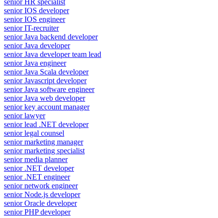
senior HR specialist
senior IOS developer
senior IOS engineer
senior IT-recruiter
senior Java backend developer
senior Java developer
senior Java developer team lead
senior Java engineer
senior Java Scala developer
senior Javascript developer
senior Java software engineer
senior Java web developer
senior key account manager
senior lawyer
senior lead .NET developer
senior legal counsel
senior marketing manager
senior marketing specialist
senior media planner
senior .NET developer
senior .NET engineer
senior network engineer
senior Node.js developer
senior Oracle developer
senior PHP developer