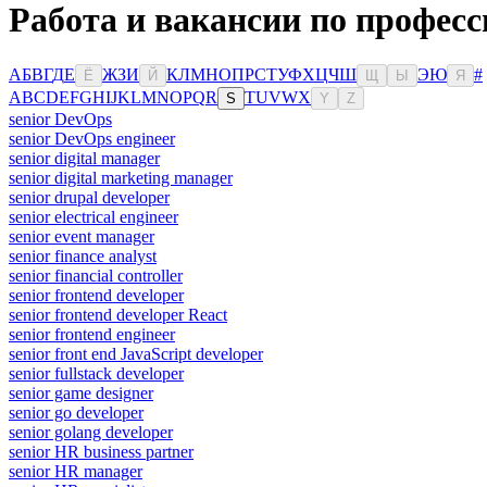
Работа и вакансии по професс
А
Б
В
Г
Д
Е
Ж
З
И
К
Л
М
Н
О
П
Р
С
Т
У
Ф
Х
Ц
Ч
Ш
Э
Ю
#
Ё
Й
Щ
Ы
Я
A
B
C
D
E
F
G
H
I
J
K
L
M
N
O
P
Q
R
T
U
V
W
X
S
Y
Z
senior DevOps
senior DevOps engineer
senior digital manager
senior digital marketing manager
senior drupal developer
senior electrical engineer
senior event manager
senior finance analyst
senior financial controller
senior frontend developer
senior frontend developer React
senior frontend engineer
senior front end JavaScript developer
senior fullstack developer
senior game designer
senior go developer
senior golang developer
senior HR business partner
senior HR manager