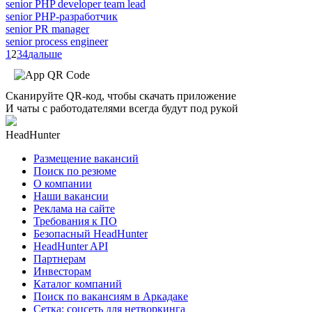
senior PHP developer team lead
senior PHP-разработчик
senior PR manager
senior process engineer
1
2
3
4
дальше
Сканируйте QR-код, чтобы скачать приложение
И чаты с работодателями всегда будут под рукой
HeadHunter
Размещение вакансий
Поиск по резюме
О компании
Наши вакансии
Реклама на сайте
Требования к ПО
Безопасный HeadHunter
HeadHunter API
Партнерам
Инвесторам
Каталог компаний
Поиск по вакансиям в Аркадаке
Сетка: соцсеть для нетворкинга