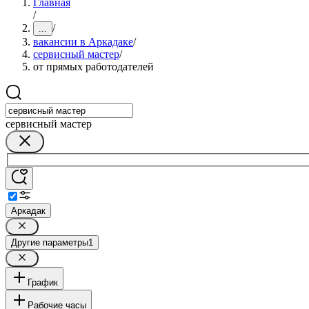
Главная
/
/
...
вакансии в Аркадаке
/
сервисный мастер
/
от прямых работодателей
сервисный мастер
Аркадак
Другие параметры
1
График
Рабочие часы