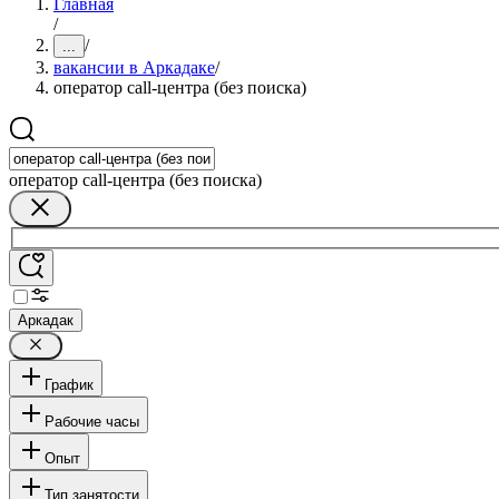
Главная
/
/
...
вакансии в Аркадаке
/
оператор call-центра (без поиска)
оператор call-центра (без поиска)
Аркадак
График
Рабочие часы
Опыт
Тип занятости