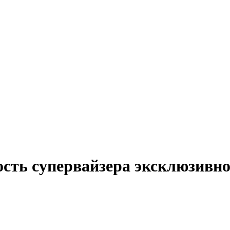
ость супервайзера эксклюзивн