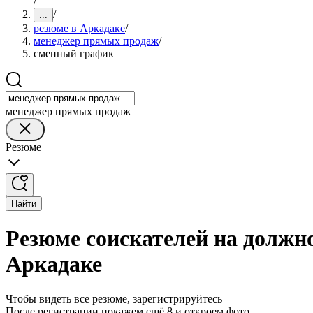
/
/
...
резюме в Аркадаке
/
менеджер прямых продаж
/
сменный график
менеджер прямых продаж
Резюме
Найти
Резюме соискателей на должн
Аркадаке
Чтобы видеть все резюме, зарегистрируйтесь
После регистрации покажем ещё 8 и откроем фото