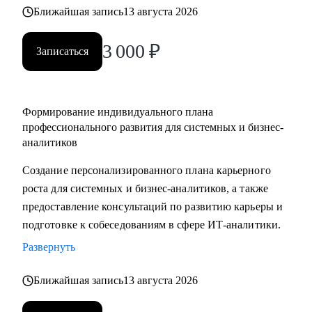
выбрать направление (СА/БА), требования рынка, как
Ближайшая запись
13 августа 2026
строить карьеру в продукте/проекте/корпорации и какие
3 000
₽
есть траектории развития
Записаться
Кому могу помочь:
• Системным аналитикам (всех уровней: junior, middle,
Формирование индивидуального плана
senior, lead)
профессионального развития для системных и бизнес-
• Бизнес‑аналитикам (в том числе тем, кто хочет усилить
аналитиков
техчасть или перейти в системный анализ)
Создание персонализированного плана карьерного
• Senior/lead‑уровню: позиционирование, подготовка к
роста для системных и бизнес-аналитиков, а также
сложным интервью, переход в управление, расширение
предоставление консультаций по развитию карьеры и
зоны ответственности
подготовке к собеседованиям в сфере ИТ-аналитики.
• Начинающим и переходящим из смежных ролей
(например, техническим писателям и др.) - если ваша цель
Развернуть
связана с аналитикой и нужен понятный маршрут и
Ближайшая запись
13 августа 2026
понимание требований рынка