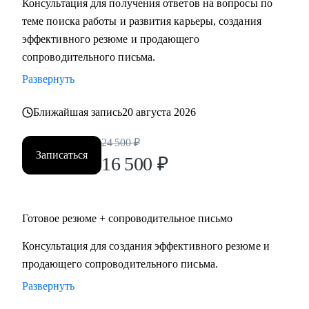
Консультация для получения ответов на вопросы по
теме поиска работы и развития карьеры, создания
Кому могу помочь:
эффективного резюме и продающего
Специалистам и руководителям из следующих сфер:
сопроводительного письма.
• hr
Развернуть
• карьерного консультирования
• продаж
Ближайшая запись
20 августа 2026
• проектного менеджмента
• маркетинга
24 500
₽
Записаться
• аналитики
16 500
₽
• финансов
• закупок
• логистики
Готовое резюме + сопроводительное письмо
• АХО и пр.
Консультация для создания эффективного резюме и
продающего сопроводительного письма.
Я помогу вам, даже если вы:
• несколько лет не работали;
Развернуть
• совсем без опыта работы;