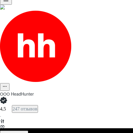
ООО
HeadHunter
4,5
247 отзывов
·