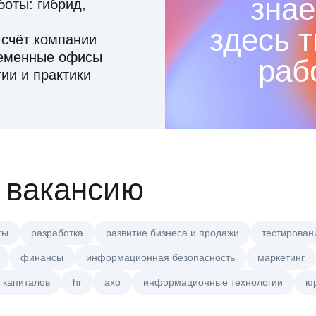
знае
оты: гибрид,
здесь 
 счёт компании
ременные офисы
раб
ии и практики
 вакансию
ты
разработка
развитие бизнеса и продажи
тестирован
финансы
информационная безопасность
маркетинг
 капиталов
hr
axo
информационные технологии
ю