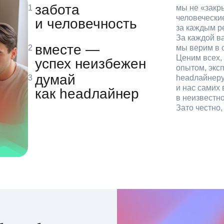
забота
мы не «зак
человечески
и человечность
за каждым р
За каждой в
вместе —
мы верим в с
Ценим всех, 
успех неизбежен
опытом, эксп
думай
headлайнеру
и нас самих 
как headлайнер
в неизвестн
Зато честно