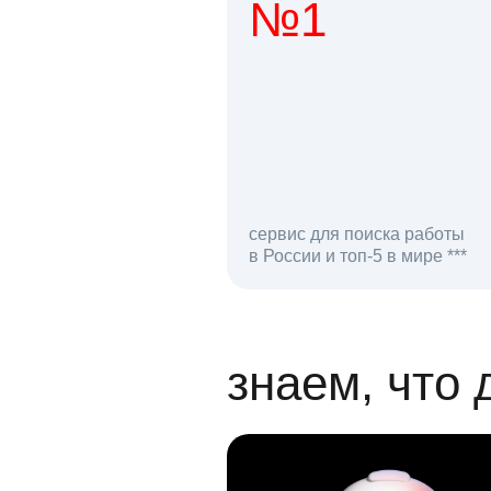
№1
1 мл
сервис для поиска работы
в России и топ-5 в мире ***
откликов на вак
знаем, что 