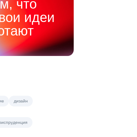
м, что
твои идеи
отают
ие
дизайн
риспруденция