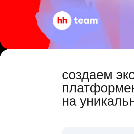
создаем эк
платформен
на уникаль