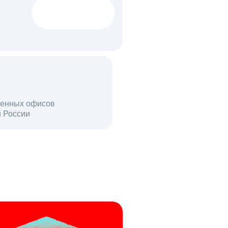
1522 тыс
вакансий
18 млн
енных офисов
й России
пользователей в день