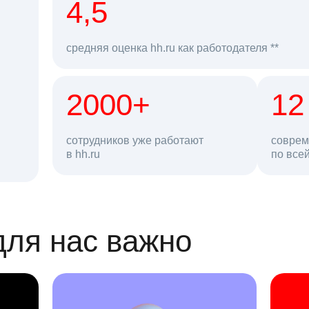
рд
4,5
средняя оценка hh.ru как работодателя **
2000+
68 млн
12
сотрудников уже работают
соврем
в hh.ru
резюме в базе
по все
ансии
для нас важно