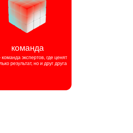
команда
команда экспертов, где ценят
лько результат, но и друг друга