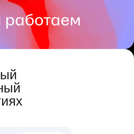
ый
ный
гиях