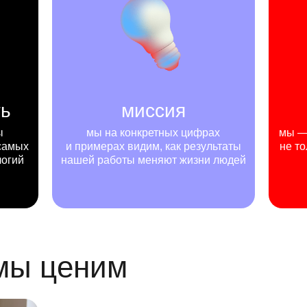
ть
миссия
ы
мы на конкретных цифрах
мы — 
самых
и примерах видим, как результаты
не то
логий
нашей работы меняют жизни людей
 мы ценим