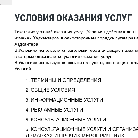
УСЛОВИЯ ОКАЗАНИЯ УСЛУГ
Текст этих условий оказания услуг (Условия) действителен
изменен Хэдхантером в одностороннем порядке путем раз
Хэдхантера.
В Условиях используются заголовки, обозначающие название
в которых описываются условия оказания услуг.
В Условиях используются ссылки на пункты, состоящие тольк
Условий.
1. ТЕРМИНЫ И ОПРЕДЕЛЕНИЯ
2. ОБЩИЕ УСЛОВИЯ
3. ИНФОРМАЦИОННЫЕ УСЛУГИ
1.1. Хэдхантер, или
Хэдхантер, ООО «Хэдх
4. РЕКЛАМНЫЕ УСЛУГИ
HeadHunter, или
г. Москва, внутригор
2.1. Типы и статусы регистрации
5. КОНСУЛЬТАЦИОННЫЕ УСЛУГИ
Исполнитель
Тверской,
2-я
Брестска
Типы регистрации
3.1. Предоставление доступа к базе данн
2.2. Активация услуг
6. КОНСУЛЬТАЦИОННЫЕ УСЛУГИ И ОРГАНИЗ
о трудоустройстве с возможностью просмо
Описание и активация
ЯРМАРКАХ И ПРОЧИХ МЕРОПРИЯТИЯХ
Хэдхантер — администра
2.1.1. Заказчику может быть присвоен один
4.0. Общие условия оказания рекламных ус