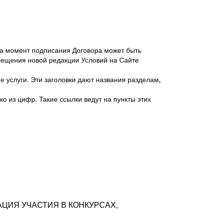
 на момент подписания Договора может быть
мещения новой редакции Условий на Сайте
 услуги. Эти заголовки дают названия разделам,
о из цифр. Такие ссылки ведут на пункты этих
антер», ИНН 7718620740, адрес: 125047,
одская территория Муниципальный округ
я улица, дом 48, помещ. 25
ых резюме с предложениями Соискателей
АЦИЯ УЧАСТИЯ В КОНКУРСАХ,
тра контактной информации Соискателя
тор сайтов: hh.ru, talantix.ru и других
 из Типов регистраций.
луг