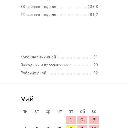
36-часовая неделя
136,8
24-часовая неделя
91,2
Календарных дней
91
Выходных и праздничных
29
Рабочих дней
62
Май
пн
вт
ср
чт
пт
сб
вс
1
2
3