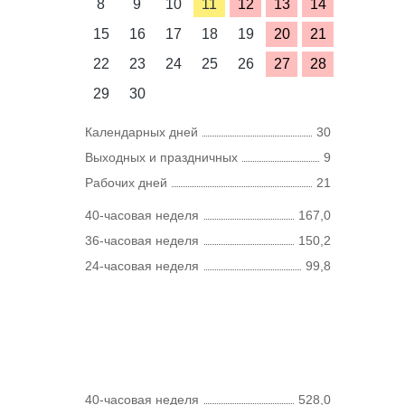
8
9
10
11
12
13
14
15
16
17
18
19
20
21
22
23
24
25
26
27
28
29
30
Календарных дней
30
Выходных и праздничных
9
Рабочих дней
21
40-часовая неделя
167,0
36-часовая неделя
150,2
24-часовая неделя
99,8
40-часовая неделя
528,0