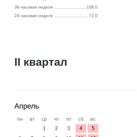
36-часовая неделя
108,0
24-часовая неделя
72,0
II квартал
Апрель
пн
вт
ср
чт
пт
сб
вс
1
2
3
4
5