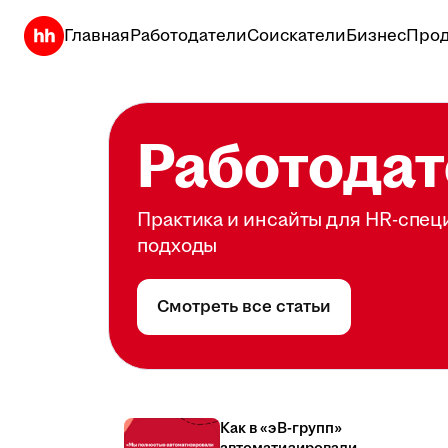
Главная
Работодатели
Соискатели
Бизнес
Прод
Работодат
Практика и инсайты для HR-спец
подходы
Смотреть все статьи
Как в «эВ-групп»