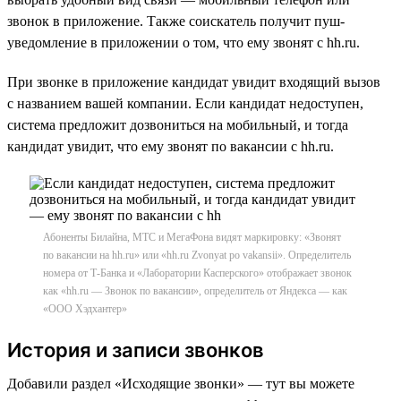
звонок в приложение. Также соискатель получит пуш-
уведомление в приложении о том, что ему звонят с hh.ru.
При звонке в приложение кандидат увидит входящий вызов
с названием вашей компании. Если кандидат недоступен,
система предложит дозвониться на мобильный, и тогда
кандидат увидит, что ему звонят по вакансии с hh.ru.
Абоненты Билайна, МТС и МегаФона видят маркировку: «Звонят
по вакансии на hh.ru» или «hh.ru Zvonyat po vakansii». Определитель
номера от Т-Банка и «Лаборатории Касперского» отображает звонок
как «hh.ru — Звонок по вакансии», определитель от Яндекса — как
«ООО Хэдхантер»
История и записи звонков
Добавили раздел «Исходящие звонки» — тут вы можете