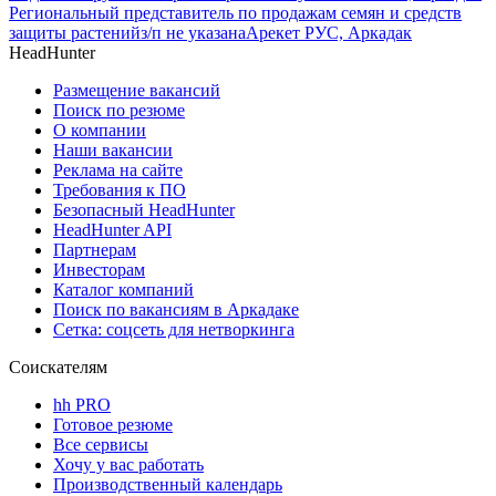
Региональный представитель по продажам семян и средств
защиты растений
з/п не указана
Арекет РУС, Аркадак
HeadHunter
Размещение вакансий
Поиск по резюме
О компании
Наши вакансии
Реклама на сайте
Требования к ПО
Безопасный HeadHunter
HeadHunter API
Партнерам
Инвесторам
Каталог компаний
Поиск по вакансиям в Аркадаке
Сетка: соцсеть для нетворкинга
Соискателям
hh PRO
Готовое резюме
Все сервисы
Хочу у вас работать
Производственный календарь