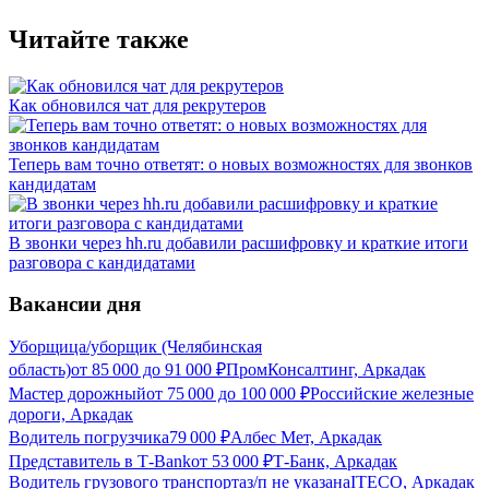
Читайте также
Как обновился чат для рекрутеров
Теперь вам точно ответят: о новых возможностях для звонков
кандидатам
В звонки через hh.ru добавили расшифровку и краткие итоги
разговора с кандидатами
Вакансии дня
Уборщица/уборщик (Челябинская
область)
от
85 000
до
91 000
₽
ПромКонсалтинг, Аркадак
Мастер дорожный
от
75 000
до
100 000
₽
Российские железные
дороги, Аркадак
Водитель погрузчика
79 000
₽
Албес Мет, Аркадак
Представитель в Т-Bank
от
53 000
₽
Т-Банк, Аркадак
Водитель грузового транспорта
з/п не указана
ITECO, Аркадак