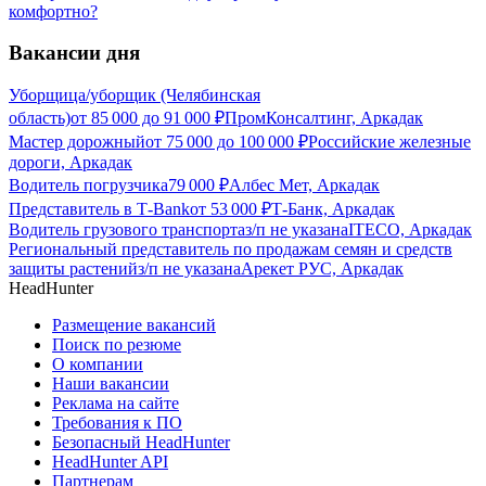
комфортно?
Вакансии дня
Уборщица/уборщик (Челябинская
область)
от
85 000
до
91 000
₽
ПромКонсалтинг, Аркадак
Мастер дорожный
от
75 000
до
100 000
₽
Российские железные
дороги, Аркадак
Водитель погрузчика
79 000
₽
Албес Мет, Аркадак
Представитель в Т-Bank
от
53 000
₽
Т-Банк, Аркадак
Водитель грузового транспорта
з/п не указана
ITECO, Аркадак
Региональный представитель по продажам семян и средств
защиты растений
з/п не указана
Арекет РУС, Аркадак
HeadHunter
Размещение вакансий
Поиск по резюме
О компании
Наши вакансии
Реклама на сайте
Требования к ПО
Безопасный HeadHunter
HeadHunter API
Партнерам