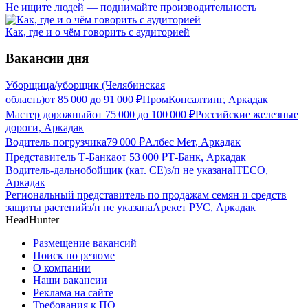
Не ищите людей — поднимайте производительность
Как, где и о чём говорить с аудиторией
Вакансии дня
Уборщица/уборщик (Челябинская
область)
от
85 000
до
91 000
₽
ПромКонсалтинг, Аркадак
Мастер дорожный
от
75 000
до
100 000
₽
Российские железные
дороги, Аркадак
Водитель погрузчика
79 000
₽
Албес Мет, Аркадак
Представитель Т-Банка
от
53 000
₽
Т-Банк, Аркадак
Водитель-дальнобойщик (кат. CE)
з/п не указана
ITECO,
Аркадак
Региональный представитель по продажам семян и средств
защиты растений
з/п не указана
Арекет РУС, Аркадак
HeadHunter
Размещение вакансий
Поиск по резюме
О компании
Наши вакансии
Реклама на сайте
Требования к ПО