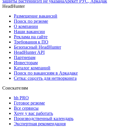
защиты растений
з/п не указана
Арекет РУС, Аркадак
HeadHunter
Размещение вакансий
Поиск по резюме
О компании
Наши вакансии
Реклама на сайте
Требования к ПО
Безопасный HeadHunter
HeadHunter API
Партнерам
Инвесторам
Каталог компаний
Поиск по вакансиям в Аркадаке
Сетка: соцсеть для нетворкинга
Соискателям
hh PRO
Готовое резюме
Все сервисы
Хочу у вас работать
Производственный календарь
Экспертная рекомендация