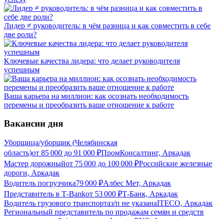
Лидер ≠ руководитель: в чём разница и как совместить в себе
две роли?
Ключевые качества лидера: что делает руководителя
успешным
Ваша карьера на миллион: как осознать необходимость
перемены и преобразить ваше отношение к работе
Вакансии дня
Уборщица/уборщик (Челябинская
область)
от
85 000
до
91 000
₽
ПромКонсалтинг, Аркадак
Мастер дорожный
от
75 000
до
100 000
₽
Российские железные
дороги, Аркадак
Водитель погрузчика
79 000
₽
Албес Мет, Аркадак
Представитель в Т-Bank
от
53 000
₽
Т-Банк, Аркадак
Водитель грузового транспорта
з/п не указана
ITECO, Аркадак
Региональный представитель по продажам семян и средств