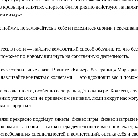
 кровь при занятиях спортом, благоприятно действуют на памя
ем воздухе.
 не поймут, не замыкайтесь в себе и поделитесь своими пережив
есь в гости — найдите комфортный способ обсудить то, что бес
поможет по-новому взглянуть на собственную деятельность.
профессиональные связи. В книге «Карьера без границ» Маргар
анавливайте контакты с коллегами — это вдохновит вас и помо
и осознанности, особенно если речь идёт о карьере. Коллеги, 
ных успехах или не придаём им значения, люди вокруг нас могут
ожно гордиться.
вязи прекрасно подойдут анкеты, бизнес-игры, бизнес-завтрак
блюдайте за собой — какая сфера деятельности вас привлекает, 
стребованных специальностей и компетенций, оценка себя и сво