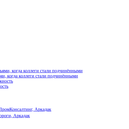
ями, когда коллеги стали подчинёнными
ость
ПромКонсалтинг, Аркадак
ороги, Аркадак