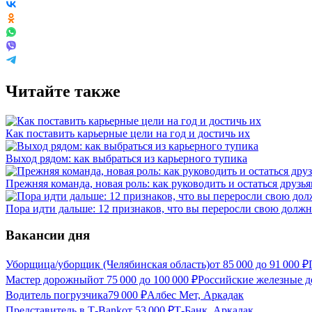
Читайте также
Как поставить карьерные цели на год и достичь их
Выход рядом: как выбраться из карьерного тупика
Прежняя команда, новая роль: как руководить и остаться друзь
Пора идти дальше: 12 признаков, что вы переросли свою должн
Вакансии дня
Уборщица/уборщик (Челябинская область)
от
85 000
до
91 000
₽
Мастер дорожный
от
75 000
до
100 000
₽
Российские железные д
Водитель погрузчика
79 000
₽
Албес Мет, Аркадак
Представитель в Т-Bank
от
53 000
₽
Т-Банк, Аркадак