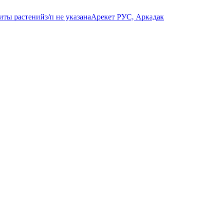
щиты растений
з/п не указана
Арекет РУС, Аркадак