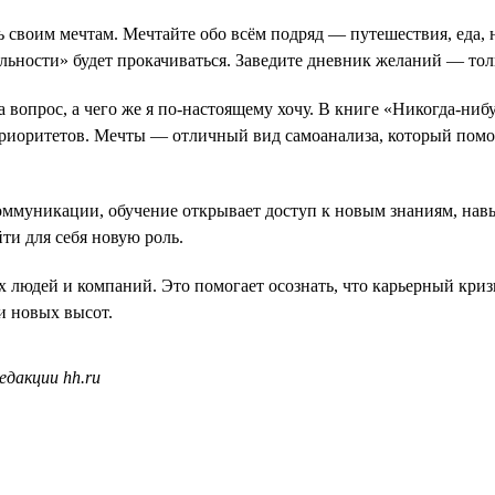
ь своим мечтам. Мечтайте обо всём подряд — путешествия, еда,
ьности» будет прокачиваться. Заведите дневник желаний — тольк
вопрос, а чего же я по-настоящему хочу. В книге «Никогда-нибу
риоритетов. Мечты — отличный вид самоанализа, который помож
муникации, обучение открывает доступ к новым знаниям, навы
ти для себя новую роль.
 людей и компаний. Это помогает осознать, что карьерный кризи
и новых высот.
едакции hh.ru