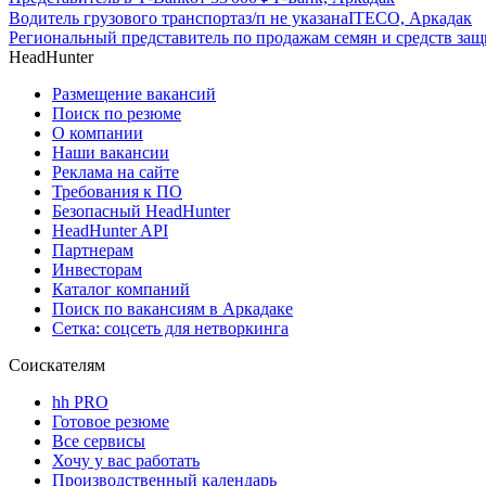
Водитель грузового транспорта
з/п не указана
ITECO, Аркадак
Региональный представитель по продажам семян и средств за
HeadHunter
Размещение вакансий
Поиск по резюме
О компании
Наши вакансии
Реклама на сайте
Требования к ПО
Безопасный HeadHunter
HeadHunter API
Партнерам
Инвесторам
Каталог компаний
Поиск по вакансиям в Аркадаке
Сетка: соцсеть для нетворкинга
Соискателям
hh PRO
Готовое резюме
Все сервисы
Хочу у вас работать
Производственный календарь