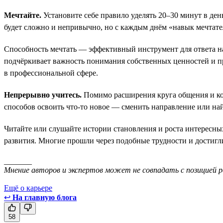
Мечтайте.
Установите себе правило уделять 20–30 минут в ден
будет сложно и непривычно, но с каждым днём «навык мечтател
Способность мечтать — эффективный инструмент для ответа на 
подчёркивает важность понимания собственных ценностей и п
в профессиональной сфере.
Непрерывно учитесь.
Помимо расширения круга общения и ком
способов освоить что-то новое — сменить направление или най
Читайте или слушайте истории становления и роста интересных
развития. Многие прошли через подобные трудности и достигл
_______
Мнение авторов и экспертов может не совпадать с позицией р
Ещё о карьере
↩
На главную блога
58