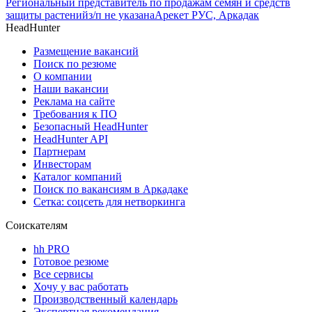
Региональный представитель по продажам семян и средств
защиты растений
з/п не указана
Арекет РУС, Аркадак
HeadHunter
Размещение вакансий
Поиск по резюме
О компании
Наши вакансии
Реклама на сайте
Требования к ПО
Безопасный HeadHunter
HeadHunter API
Партнерам
Инвесторам
Каталог компаний
Поиск по вакансиям в Аркадаке
Сетка: соцсеть для нетворкинга
Соискателям
hh PRO
Готовое резюме
Все сервисы
Хочу у вас работать
Производственный календарь
Экспертная рекомендация