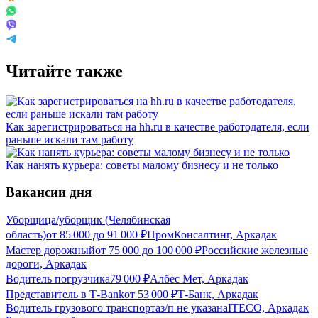
Читайте также
Как зарегистрироваться на hh.ru в качестве работодателя, если
раньше искали там работу
Как нанять курьера: советы малому бизнесу и не только
Вакансии дня
Уборщица/уборщик (Челябинская
область)
от
85 000
до
91 000
₽
ПромКонсалтинг, Аркадак
Мастер дорожный
от
75 000
до
100 000
₽
Российские железные
дороги, Аркадак
Водитель погрузчика
79 000
₽
Албес Мет, Аркадак
Представитель в Т-Bank
от
53 000
₽
Т-Банк, Аркадак
Водитель грузового транспорта
з/п не указана
ITECO, Аркадак