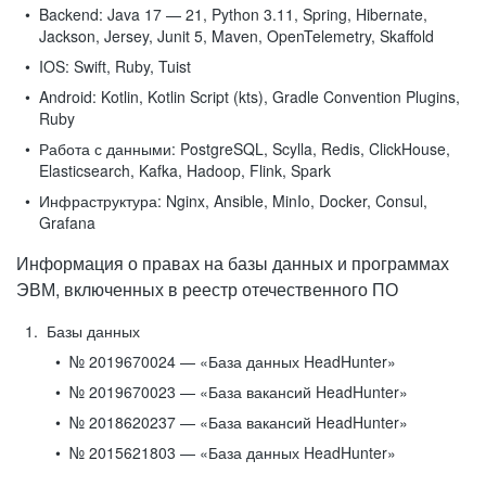
Backend:
Java 17 — 21, Python 3.11, Spring, Hibernate,
Jackson, Jersey, Junit 5, Maven, OpenTelemetry, Skaffold
IOS:
Swift, Ruby, Tuist
Android:
Kotlin, Kotlin Script (kts), Gradle Convention Plugins,
Ruby
Работа с данными:
PostgreSQL, Scylla, Redis, ClickHouse,
Elasticsearch, Kafka, Hadoop, Flink, Spark
Инфраструктура:
Nginx, Ansible, MinIo, Docker, Consul,
Grafana
Информация о правах на базы данных и программах
ЭВМ, включенных в реестр отечественного ПО
Базы данных
№ 2019670024 — «База данных HeadHunter»
№ 2019670023 — «База вакансий HeadHunter»
№ 2018620237 — «База вакансий HeadHunter»
№ 2015621803 — «База данных HeadHunter»