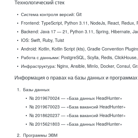
Технологический стек
Система контроля версий:
Git
Frontend:
TypeScript, Python 3.11, NodeJs, React, Redux, R
Backend:
Java 17 — 21, Python 3.11, Spring, Hibernate, Jac
IOS:
Swift, Ruby, Tuist
Android:
Kotlin, Kotlin Script (kts), Gradle Convention Plugi
Работа с данными:
PostgreSQL, Scylla, Redis, ClickHouse, 
Инфраструктура:
Nginx, Ansible, MinIo, Docker, Consul, G
Информация о правах на базы данных и программах
Базы данных
№ 2019670024 — «База данных HeadHunter»
№ 2019670023 — «База вакансий HeadHunter»
№ 2018620237 — «База вакансий HeadHunter»
№ 2015621803 — «База данных HeadHunter»
Программы ЭВМ