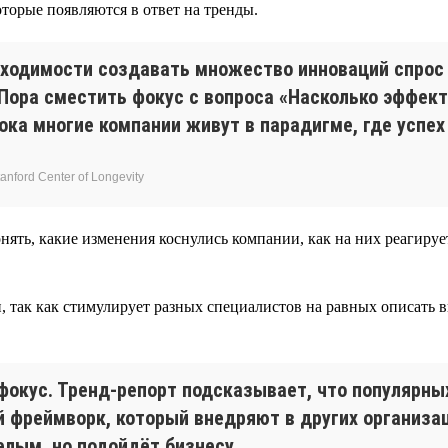
торые появляются в ответ на тренды.
бходимости создавать множество инноваций спрос
 Пора сместить фокус с вопроса «Насколько эффек
ка многие компании живут в парадигме, где успех
nford Center of Longevity
нять, какие изменения коснулись компании, как на них реагиру
, так как стимулирует разных специалистов на равных описать в
фокус. Тренд-репорт подсказывает, что популярн
 фреймворк, который внедряют в других организаци
елым, но подойдёт бизнесу