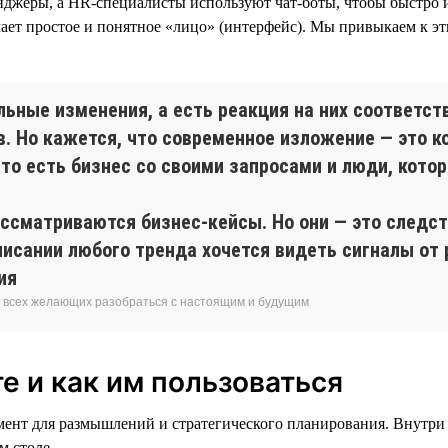
нджеры, а HR-специалисты используют чат-боты, чтобы быстро и
ет простое и понятное «лицо» (интерфейс). Мы привыкаем к эти
льные изменения, а есть реакция на них соответс
в. Но кажется, что современное изложение — это к
то есть бизнес со своими запросами и люди, кото
ассматриваются бизнес-кейсы. Но они — это следст
писании любого тренда хочется видеть сигналы от 
ия
я всех желающих разобраться с настоящим и будущим
е и как им пользоваться
мент для размышлений и стратегического планирования. Внутри
м столе.