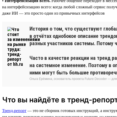
•
Интерфейсизация всего.
Рабочее общение переходит в мессе
на интерфейсизацию всего: когда любой сложный сервис получа
даже ИИ — это просто один из привычных интерфейсов
История о том, что существуют глоба
в отчётах однобокое описание трендо
разных участников системы. Потому ч
Часто в качестве реакции на тренд р
на системное изменение. Поэтому в о
ними могут быть большие противореч
Ольга Ерёмина, основатель проекта Future Decoder — дл
Что вы найдёте в тренд-репорт
Тренд-репорт
— это не сборник готовых инструкций, а инстру
им изучить результат нашего исследования и оценить на кругло