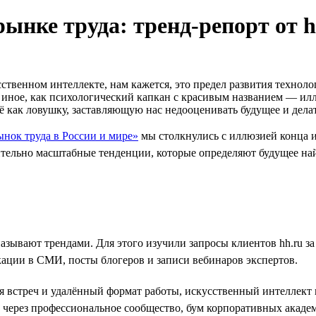
рынке труда: тренд-репорт от h
твенном интеллекте, нам кажется, это предел развития техноло
то иное, как психологический капкан с красивым названием — 
ё как ловушку, заставляющую нас недооценивать будущее и дел
ынок труда в России и мире»
мы столкнулись с иллюзией конца и
ительно масштабные тенденции, которые определяют будущее на
называют трендами. Для этого изучили запросы клиентов hh.ru 
кации в СМИ, посты блогеров и записи вебинаров экспертов.
ля встреч и удалённый формат работы, искусственный интеллек
через профессиональное сообщество, бум корпоративных академ