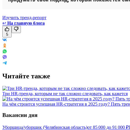
Изучить тренд-репорт
↩
На главную блога
5
Читайте также
Три HR-тренда, которым не так сложно следовать, как кажется
На чём строится успешная HR-стратегия в 2025 году? Пять тре
Вакансии дня
Уборщица/уборщик (Челябинская область)
от
85 000
до
91 000
₽