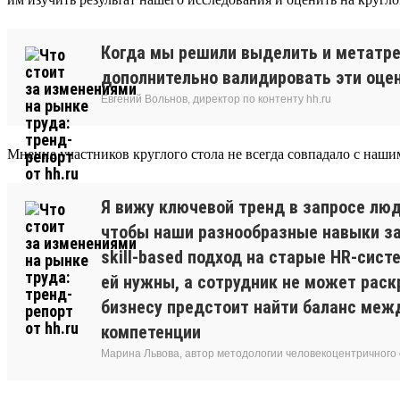
Когда мы решили выделить и метатре
дополнительно валидировать эти оцен
Евгений Вольнов, директор по контенту hh.ru
Мнение участников круглого стола не всегда совпадало с наши
Я вижу ключевой тренд в запросе люд
чтобы наши разнообразные навыки зам
skill-based подход на старые HR-сис
ей нужны, а сотрудник не может раск
бизнесу предстоит найти баланс межд
компетенции
Марина Львова, автор методологии человекоцентричного