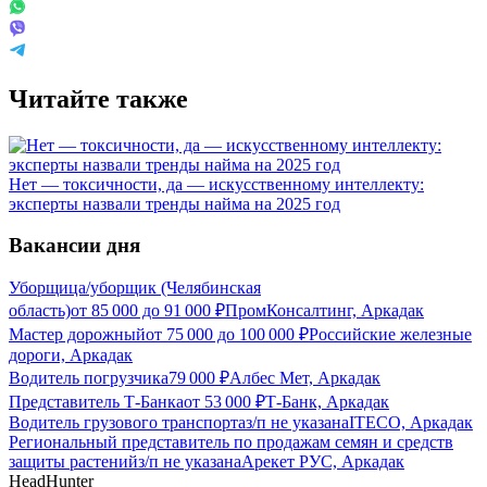
Читайте также
Нет — токсичности, да — искусственному интеллекту:
эксперты назвали тренды найма на 2025 год
Вакансии дня
Уборщица/уборщик (Челябинская
область)
от
85 000
до
91 000
₽
ПромКонсалтинг, Аркадак
Мастер дорожный
от
75 000
до
100 000
₽
Российские железные
дороги, Аркадак
Водитель погрузчика
79 000
₽
Албес Мет, Аркадак
Представитель Т-Банка
от
53 000
₽
Т-Банк, Аркадак
Водитель грузового транспорта
з/п не указана
ITECO, Аркадак
Региональный представитель по продажам семян и средств
защиты растений
з/п не указана
Арекет РУС, Аркадак
HeadHunter