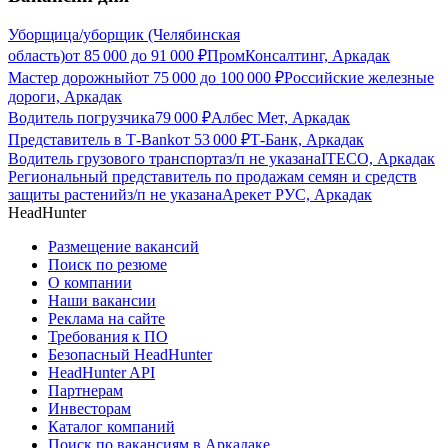
Уборщица/уборщик (Челябинская
область)
от
85 000
до
91 000
₽
ПромКонсалтинг, Аркадак
Мастер дорожный
от
75 000
до
100 000
₽
Российские железные
дороги, Аркадак
Водитель погрузчика
79 000
₽
Албес Мет, Аркадак
Представитель в Т-Bank
от
53 000
₽
Т-Банк, Аркадак
Водитель грузового транспорта
з/п не указана
ITECO, Аркадак
Региональный представитель по продажам семян и средств
защиты растений
з/п не указана
Арекет РУС, Аркадак
HeadHunter
Размещение вакансий
Поиск по резюме
О компании
Наши вакансии
Реклама на сайте
Требования к ПО
Безопасный HeadHunter
HeadHunter API
Партнерам
Инвесторам
Каталог компаний
Поиск по вакансиям в Аркадаке