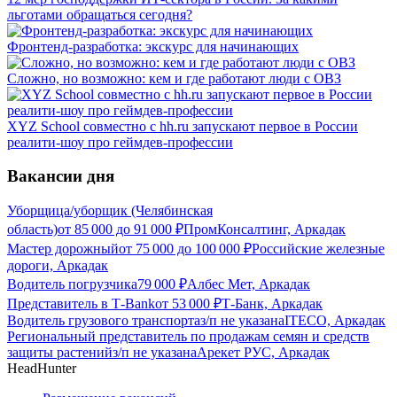
льготами обращаться сегодня?
Фронтенд-разработка: экскурс для начинающих
Сложно, но возможно: кем и где работают люди с ОВЗ
XYZ School совместно с hh.ru запускают первое в России
реалити-шоу про геймдев-профессии
Вакансии дня
Уборщица/уборщик (Челябинская
область)
от
85 000
до
91 000
₽
ПромКонсалтинг, Аркадак
Мастер дорожный
от
75 000
до
100 000
₽
Российские железные
дороги, Аркадак
Водитель погрузчика
79 000
₽
Албес Мет, Аркадак
Представитель в Т-Bank
от
53 000
₽
Т-Банк, Аркадак
Водитель грузового транспорта
з/п не указана
ITECO, Аркадак
Региональный представитель по продажам семян и средств
защиты растений
з/п не указана
Арекет РУС, Аркадак
HeadHunter