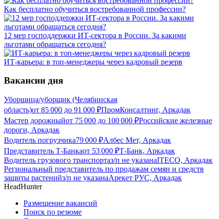
Как бесплатно обучиться востребованной профессии?
12 мер господдержки ИТ-сектора в России. За какими
льготами обращаться сегодня?
ИТ-карьера: в топ-менеджеры через кадровый резерв
Вакансии дня
Уборщица/уборщик (Челябинская
область)
от
85 000
до
91 000
₽
ПромКонсалтинг, Аркадак
Мастер дорожный
от
75 000
до
100 000
₽
Российские железные
дороги, Аркадак
Водитель погрузчика
79 000
₽
Албес Мет, Аркадак
Представитель Т-Банка
от
53 000
₽
Т-Банк, Аркадак
Водитель грузового транспорта
з/п не указана
ITECO, Аркадак
Региональный представитель по продажам семян и средств
защиты растений
з/п не указана
Арекет РУС, Аркадак
HeadHunter
Размещение вакансий
Поиск по резюме