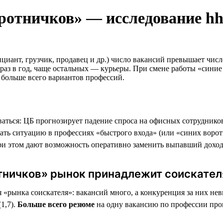
оротничков» — исследование hh
ициант, грузчик, продавец и др.) число вакансий превышает ч
раз в год, чаще остальных — курьеры. При смене работы «сини
 больше всего вариантов профессий.
оваться: ЦБ прогнозирует падение спроса на офисных сотрудник
ать ситуацию в профессиях «быстрого входа» (или «синих воротн
ри этом дают возможность оперативно заменить выпавший доход
тничков» рынок принадлежит соискате
 «рынка соискателя»: вакансий много, а конкуренция за них не
1,7).
Больше всего резюме
на одну вакансию по профессии промоу