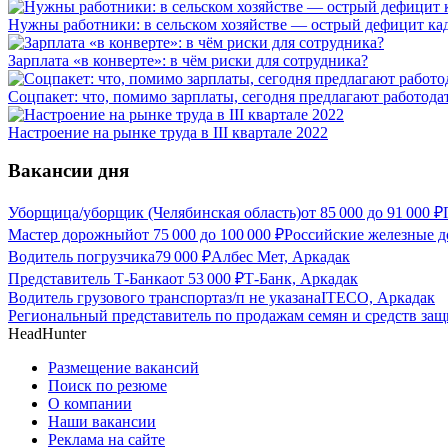
Нужны работники: в сельском хозяйстве — острый дефицит ка
Зарплата «в конверте»: в чём риски для сотрудника?
Соцпакет: что, помимо зарплаты, сегодня предлагают работода
Настроение на рынке труда в III квартале 2022
Вакансии дня
Уборщица/уборщик (Челябинская область)
от
85 000
до
91 000
₽
Мастер дорожный
от
75 000
до
100 000
₽
Российские железные д
Водитель погрузчика
79 000
₽
Албес Мет, Аркадак
Представитель Т-Банка
от
53 000
₽
Т-Банк, Аркадак
Водитель грузового транспорта
з/п не указана
ITECO, Аркадак
Региональный представитель по продажам семян и средств за
HeadHunter
Размещение вакансий
Поиск по резюме
О компании
Наши вакансии
Реклама на сайте