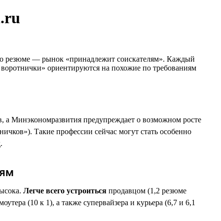
.ru
исло резюме — рынок «принадлежит соискателям». Каждый
е воротнички» ориентируются на похожие по требованиям
ов, а Минэкономразвития предупреждает о возможном росте
ичков»). Такие профессии сейчас могут стать особенно
.
лям
высока.
Легче всего устроиться
продавцом (1,2 резюме
тера (10 к 1), а также супервайзера и курьера (6,7 и 6,1