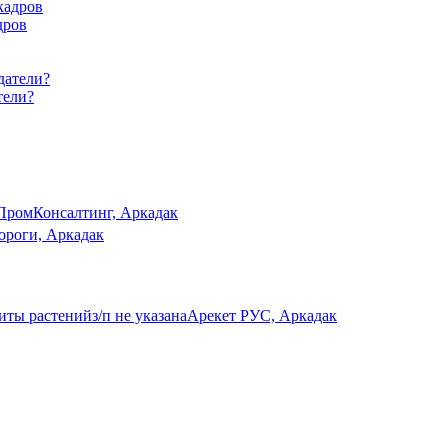
дров
тели?
ПромКонсалтинг, Аркадак
ороги, Аркадак
щиты растений
з/п не указана
Арекет РУС, Аркадак