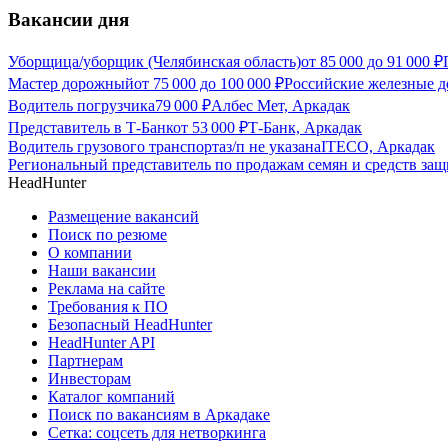
Вакансии дня
Уборщица/уборщик (Челябинская область)
от
85 000
до
91 000
₽
Мастер дорожный
от
75 000
до
100 000
₽
Российские железные д
Водитель погрузчика
79 000
₽
Албес Мет, Аркадак
Представитель в Т-Банк
от
53 000
₽
Т-Банк, Аркадак
Водитель грузового транспорта
з/п не указана
ITECO, Аркадак
Региональный представитель по продажам семян и средств за
HeadHunter
Размещение вакансий
Поиск по резюме
О компании
Наши вакансии
Реклама на сайте
Требования к ПО
Безопасный HeadHunter
HeadHunter API
Партнерам
Инвесторам
Каталог компаний
Поиск по вакансиям в Аркадаке
Сетка: соцсеть для нетворкинга