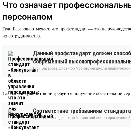
Что означает профессиональны
персоналом
Гули Базарова отмечает, что профстандарт — это не руководст
их сотрудничества.
Данный профстандарт должен способ
современный высокопрофессиональный
Гули Базарова, директор Московской школы практической
Так, от консультантов не требуется получение обязательной с
Соответствие требованиям стандарта
Гули Базарова, директор Московской школы практической