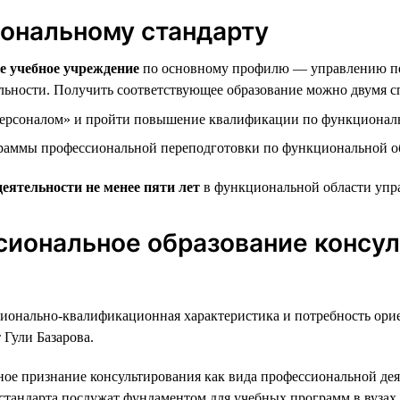
иональному стандарту
е учебное учреждение
по основному профилю — управлению пе
ельности. Получить соответствующее образование можно двумя с
персоналом» и пройти повышение квалификации по функциональ
граммы профессиональной переподготовки по функциональной о
деятельности не менее пяти лет
в функциональной области упр
сиональное образование консул
онально-квалификационная характеристика и потребность ориен
 Гули Базарова.
ное признание консультирования как вида профессиональной дея
стандарта послужат фундаментом для учебных программ в вузах 