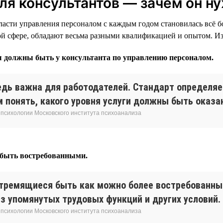
я консультантов — зачем он н
ласти управления персоналом с каждым годом становилась всё б
той сфере, обладают весьма разными квалификацией и опытом. И
ы должны быть у консультанта по управлению персоналом.
дь важна для работодателей. Стандарт определяет
м понять, какого уровня услуги должны быть оказа
 психологии Московского института психоанализа
 быть востребованными.
стремящиеся быть как можно более востребованны
з упомянутых трудовых функций и других условий.
 психологии Московского института психоанализа