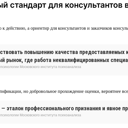
й стандарт для консультантов 
во к действию, а ориентир для консультантов и заказчиков конс
ствовать повышению качества предоставляемых к
 рынок, где работа неквалифицированных специал
 психологии Московского института психоанализа
ертификации, но добровольное прохождение оценки, вероятнее вс
 — эталон профессионального признания и явное п
 психологии Московского института психоанализа