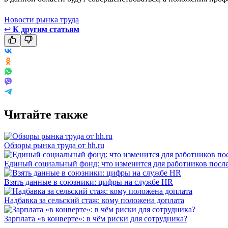
Новости рынка труда
↩
К другим статьям
Читайте также
Обзоры рынка труда от hh.ru
Единый социальный фонд: что изменится для работников пос
Взять данные в союзники: цифры на службе HR
Надбавка за сельский стаж: кому положена доплата
Зарплата «в конверте»: в чём риски для сотрудника?