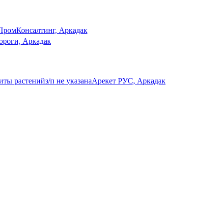
ПромКонсалтинг, Аркадак
ороги, Аркадак
щиты растений
з/п не указана
Арекет РУС, Аркадак