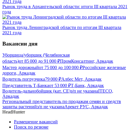
Рынок труда в Архангельской области: итоги III квартала 2021
года
Рынок труда Ленинградской области по итогам III квартала
2021 года
Вакансии дня
Уборщица/уборщик (Челябинская
область)
от
85 000
до
91 000
₽
ПромКонсалтинг, Аркадак
Мастер дорожный
от
75 000
до
100 000
₽
Российские железные
дороги, Аркадак
Водитель погрузчика
79 000
₽
Албес Мет, Аркадак
Представитель Т-Банка
от
53 000
₽
Т-Банк, Аркадак
Водитель-дальнобойщик (кат. CE)
з/п не указана
ITECO,
Аркадак
Региональный представитель по продажам семян и средств
защиты растений
з/п не указана
Арекет РУС, Аркадак
HeadHunter
Размещение вакансий
Поиск по резюме