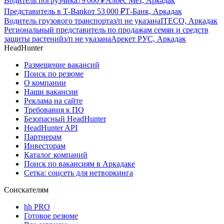
Водитель погрузчика
79 000
₽
Албес Мет, Аркадак
Представитель в Т-Bank
от
53 000
₽
Т-Банк, Аркадак
Водитель грузового транспорта
з/п не указана
ITECO, Аркадак
Региональный представитель по продажам семян и средств
защиты растений
з/п не указана
Арекет РУС, Аркадак
HeadHunter
Размещение вакансий
Поиск по резюме
О компании
Наши вакансии
Реклама на сайте
Требования к ПО
Безопасный HeadHunter
HeadHunter API
Партнерам
Инвесторам
Каталог компаний
Поиск по вакансиям в Аркадаке
Сетка: соцсеть для нетворкинга
Соискателям
hh PRO
Готовое резюме