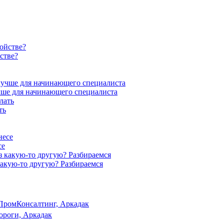
стве?
учше для начинающего специалиста
ть
се
акую-то другую? Разбираемся
ПромКонсалтинг, Аркадак
ороги, Аркадак