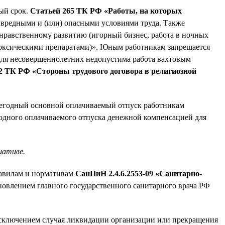
ый срок.
Статьей 265 ТК РФ «Работы, на которых
вредными и (или) опасными условиями труда. Также
 нравственному развитию (игорный бизнес, работа в ночных
 токсическими препаратами)». Юным работникам запрещается
 для несовершеннолетних недопустима работа вахтовым
42 ТК РФ «Стороны трудового договора в религиозной
жегодный основной оплачиваемый отпуск работникам
егодного оплачиваемого отпуска денежной компенсацией для
иативе.
равилам и нормативам
СанПиН 2.4.6.2553-09 «Санитарно-
новлением главного государственного санитарного врача РФ
 исключением случая ликвидации организации или прекращения