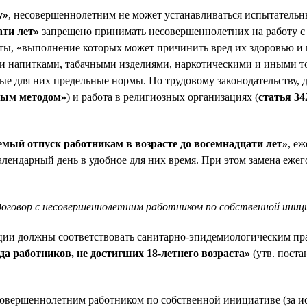
у»
, несовершеннолетним не может устанавливаться испытательн
ати лет»
запрещено принимать несовершеннолетних на работу с 
боты, «выполнение которых может причинить вред их здоровью и
ными напитками, табачными изделиями, наркотическими и иными
ые для них предельные нормы. По трудовому законодательству,
вым методом»
) и работа в религиозных организациях (
статья 3
мый отпуск работникам в возрасте до восемнадцати лет»
, е
календарный день в удобное для них время. При этом замена еж
оговор с несовершеннолетним работником по собственной иниц
ации должны соответствовать санитарно-эпидемиологическим п
да работников, не достигших 18-летнего возраста»
(утв. поста
несовершеннолетним работником по собственной инициативе (за