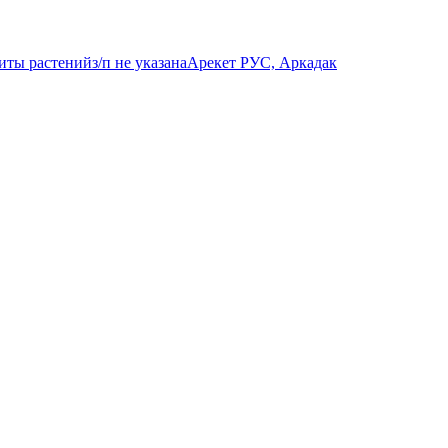
щиты растений
з/п не указана
Арекет РУС, Аркадак