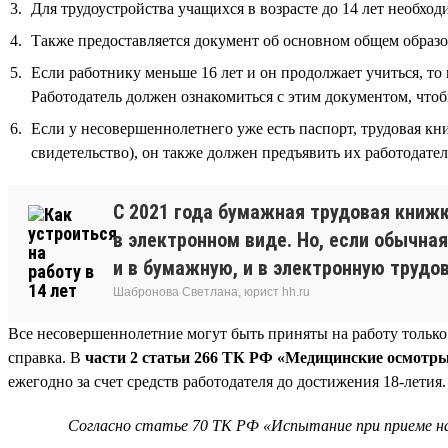
Для трудоустройства учащихся в возрасте до 14 лет необхо
Также предоставляется документ об основном общем образов
Если работнику меньше 16 лет и он продолжает учиться, то 
Работодатель должен ознакомиться с этим документом, что
Если у несовершеннолетнего уже есть паспорт, трудовая кн
свидетельство), он также должен предъявить их работодате
С 2021 года бумажная трудовая книж
в электронном виде. Но, если обычна
и в бумажную, и в электронную трудо
Шабронова Светлана, юрист hh.ru
Все несовершеннолетние могут быть приняты на работу только
справка. В
части 2 статьи 266 ТК РФ «Медицинские осмотры 
ежегодно за счет средств работодателя до достижения 18-летия.
Согласно статье 70 ТК РФ «Испытание при приеме н