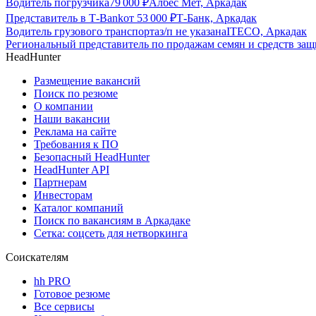
Водитель погрузчика
79 000
₽
Албес Мет, Аркадак
Представитель в Т-Bank
от
53 000
₽
Т-Банк, Аркадак
Водитель грузового транспорта
з/п не указана
ITECO, Аркадак
Региональный представитель по продажам семян и средств за
HeadHunter
Размещение вакансий
Поиск по резюме
О компании
Наши вакансии
Реклама на сайте
Требования к ПО
Безопасный HeadHunter
HeadHunter API
Партнерам
Инвесторам
Каталог компаний
Поиск по вакансиям в Аркадаке
Сетка: соцсеть для нетворкинга
Соискателям
hh PRO
Готовое резюме
Все сервисы